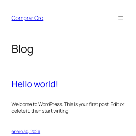
Saltar
al
Comprar Oro
contenido
Blog
Hello world!
Welcome to WordPress. This is your first post. Edit or
delete it, then start writing!
enero 30, 2026